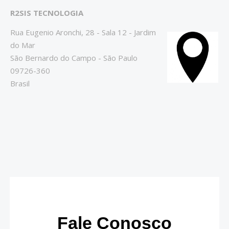
R2SIS TECNOLOGIA
Rua Eugenio Aronchi, 28 - Sala 12 - Jardim
do Mar
São Bernardo do Campo -
São Paulo
09726-360
Brasil
Fale Conosco