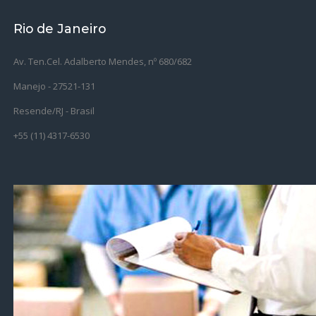
Rio de Janeiro
Av. Ten.Cel. Adalberto Mendes, nº 680/682
Manejo - 27521-131
Resende/RJ - Brasil
+55 (11) 4317-6530